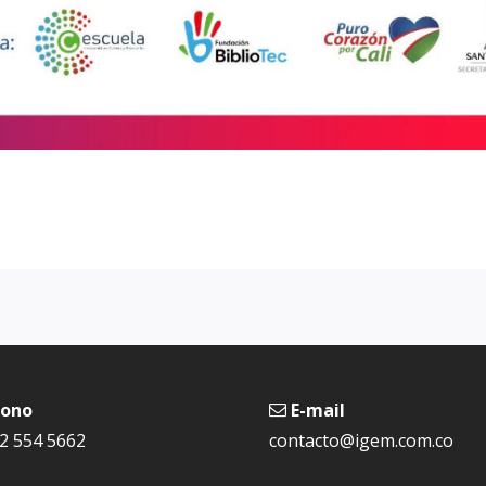
fono
E-mail
) 2 554 5662
contacto@igem.com.co