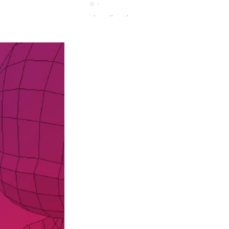
Taller de Formación –
Políticas publicas en
Cultura y Bibliotecas
Entrenamiento en
Marketing Digital
Financiación para
proyectos culturales y
creativos (grupo 2)
Loading the next set of
posts...