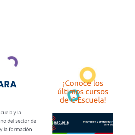
PARA
¡Conoce los
últimos cursos
de C-Escuela!
cuela y la
no del sector de
 y la formación