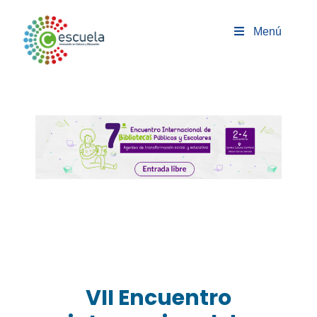
Saltar
al
Menú
contenido
VII Encuentro