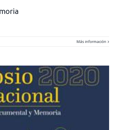
emoria
Más información